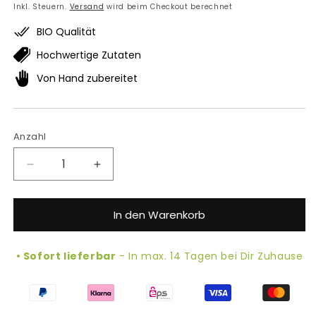
Preis
Inkl. Steuern.
Versand
wird beim Checkout berechnet
BIO Qualität
Hochwertige Zutaten
Von Hand zubereitet
Anzahl
Verringere
Erhöhe
die
die
Menge
Menge
In den Warenkorb
für
für
Bio
Bio
Böhmerwald
Böhmerwald
• Sofort lieferbar
- In max. 14 Tagen bei Dir Zuhause
Symphonie
Symphonie
Fruchtaufstrich
Fruchtaufstrich
Supported payment methods