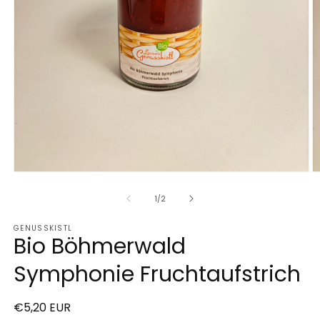
Medien
M
1
2
in
in
von
1
/
2
Modal
M
öffnen
ö
GENUSSKISTL
Bio Böhmerwald
Symphonie Fruchtaufstrich
Normaler
€5,20 EUR