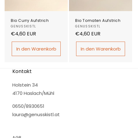
Bio Curry Aufstrich
Bio Tomaten Aufstrich
Anbieter:
GENUSSKISTL
Anbieter:
GENUSSKISTL
Normaler
€4,60 EUR
Normaler
€4,60 EUR
Preis
Preis
In den Warenkorb
In den Warenkorb
Kontakt
Holstein 34
4170 Haslach/Mühl
0650/8930651
laura@genusskistl.at
AGB