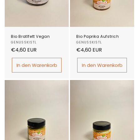
:
Bio Bratlfett Vegan
Bio Paprika Aufstrich
Anbieter:
GENUSSKISTL
Anbieter:
GENUSSKISTL
Normaler
€4,60 EUR
Normaler
€4,60 EUR
Preis
Preis
In den Warenkorb
In den Warenkorb